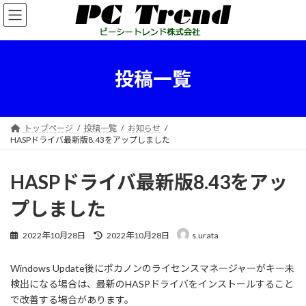
コ
ナ
ン
ビ
テ
ゲ
ン
ー
ツ
シ
投稿一覧
へ
ョ
ス
ン
キ
に
ッ
移
トップページ
投稿一覧
お知らせ
プ
動
HASPドライバ最新版8.43をアップしました
HASPドライバ最新版8.43をアッ
プしました
最
2022年10月28日
2022年10月28日
s.urata
終
更
Windows Update後にポカノンのライセンスマネージャーがキー未
新
日
検出になる場合は、最新のHASPドライバをインストールすること
時
で改善する場合があります。
: