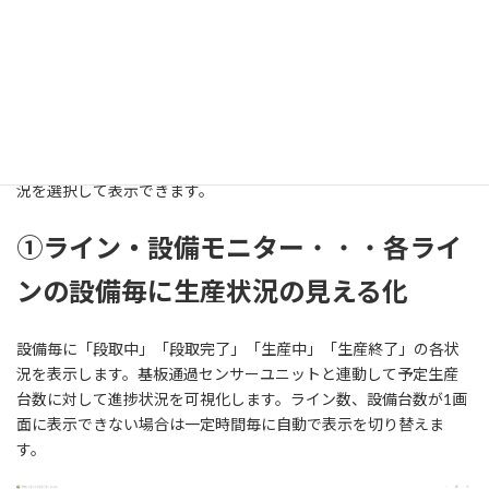
生産管理機能を有効にすることで機種・機種ロット単位に生産開
始・生産終了指示機能が有効となります。また基板通過センサー
ユニットと連携することでタクト計算も可能となります。生産ラ
イン見える化ツールでは生産管理状況を大型モニター等に常時グ
ラフィカルに可視化して表示します。一定間隔で表示をリフレッ
シュして常に最新の状況を表示します。表示内容は以下の3つの状
況を選択して表示できます。
①ライン・設備モニター
・・・
各ライ
ンの設備毎に生産状況の見える化
設備毎に「段取中」「段取完了」「生産中」「生産終了」の各状
況を表示します。基板通過センサーユニットと連動して予定生産
台数に対して進捗状況を可視化します。ライン数、設備台数が1画
面に表示できない場合は一定時間毎に自動で表示を切り替えま
す。