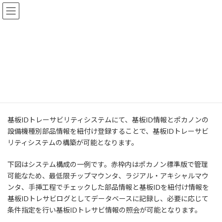
コ
ナ
ン
ビ
テ
ゲ
ン
ー
ツ
シ
基板IDトレーサビリティシステム
へ
ョ
ス
ン
キ
に
ッ
移
トップページ
基板IDトレーサビリティシステム
プ
動
基板IDトレーサビリティシステムにて、基板ID情報とポカノンの
設備機種別部品情報を紐付け登録することで、基板IDトレーサビ
リティシステムの構築が可能となります。
下図はシステム構成の一例です。赤枠内はポカノン標準版で管理
可能なため、最低限チップマウンタ、ラジアル・アキシャルマウ
ンタ、手挿工程でチェックした部品情報と基板IDを紐付け情報を
基板IDトレサビログとしてデータベースに記録し、必要に応じて
条件指定を行い基板IDトレサビ情報の照会が可能となります。