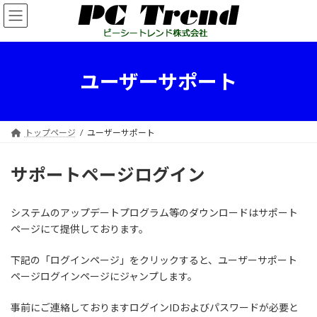
コ
ナ
ン
ビ
テ
ゲ
ン
ー
ツ
シ
ユーザーサポート
へ
ョ
ス
ン
キ
に
ッ
移
トップページ
ユーザーサポート
プ
動
サポートページログイン
システムのアップデートプログラム等のダウンロードはサポート
ページにて提供しております。
下記の「ログインページ」をクリックすると、ユーザーサポート
ページログインページにジャンプします。
事前にご連絡しておりますログインIDおよびパスワードが必要と